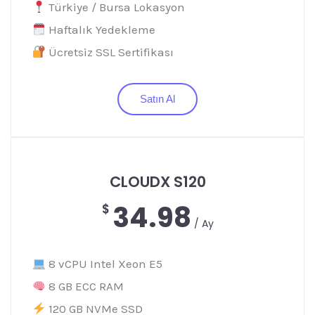
Türkiye / Bursa Lokasyon
Haftalık Yedekleme
Ücretsiz SSL Sertifikası
Satın Al
CLOUDX S120
34.98
$
/ Ay
8 vCPU Intel Xeon E5
8 GB ECC RAM
120 GB NVMe SSD