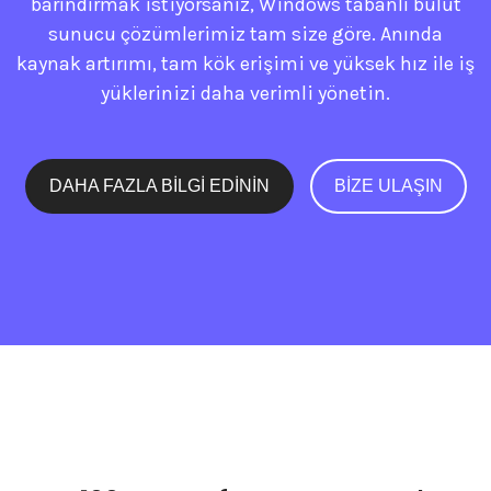
barındırmak istiyorsanız, Windows tabanlı bulut
sunucu çözümlerimiz tam size göre. Anında
kaynak artırımı, tam kök erişimi ve yüksek hız ile iş
yüklerinizi daha verimli yönetin.
DAHA FAZLA BILGI EDININ
BIZE ULAŞIN