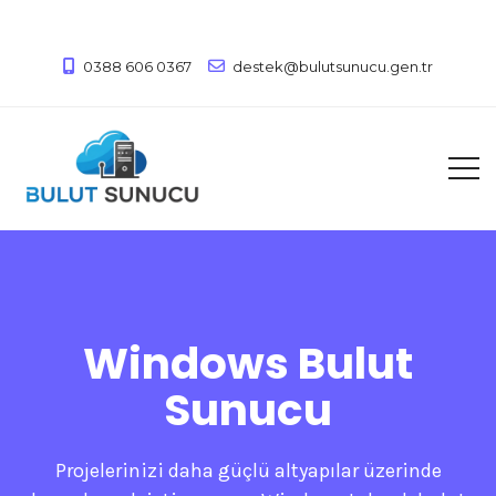
0388 606 0367
destek@bulutsunucu.gen.tr
Windows Bulut
Sunucu
Projelerinizi daha güçlü altyapılar üzerinde